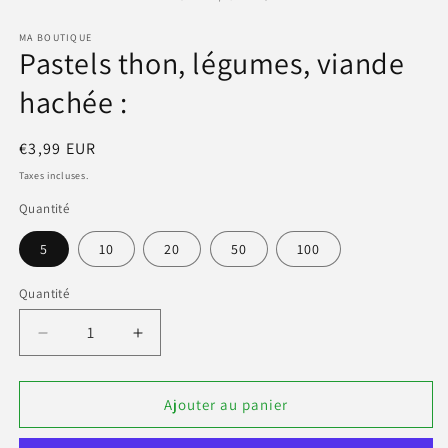
2
d
MA BOUTIQUE
u
Pastels thon, légumes, viande
f
m
hachée :
Prix
€3,99 EUR
habituel
Taxes incluses.
Quantité
5
10
20
50
100
Quantité
Réduire
Augmenter
la
la
quantité
quantité
de
de
Ajouter au panier
Pastels
Pastels
thon,
thon,