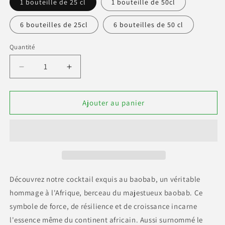
1 bouteille de 25 cl
1 bouteille de 50cl
6 bouteilles de 25cl
6 bouteilles de 50 cl
Quantité
Réduire
Augmenter
la
la
quantité
quantité
de
de
Ajouter au panier
BAOB-
BAOB-
COCKTAIL
COCKTAIL
Découvrez notre cocktail exquis au baobab, un véritable
hommage à l'Afrique, berceau du majestueux baobab. Ce
symbole de force, de résilience et de croissance incarne
l'essence même du continent africain. Aussi surnommé le