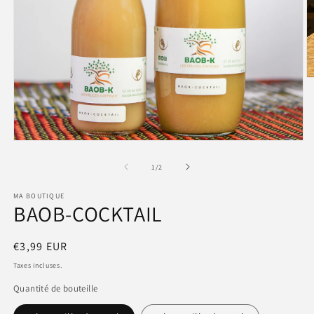
O
le
m
2
d
u
f
Ouvrir
m
le
média
de
1
/
2
1
dans
MA BOUTIQUE
une
BAOB-COCKTAIL
fenêtre
modale
Prix
€3,99 EUR
habituel
Taxes incluses.
Quantité de bouteille